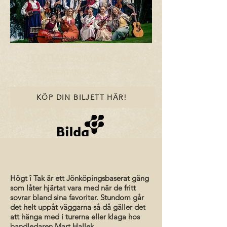
LÖRDAG 22 MARS 2025
NYGATAN 6 | 19.00
KÖP DIN BILJETT HÄR!
Läs längst ner angående årsmötet kl.
18.00!
Högt î Tak är ett Jönköpingsbaserat gäng
som låter hjärtat vara med när de fritt
sovrar bland sina favoriter. Stundom går
det helt uppåt väggarna så då gäller det
att hänga med i turerna eller klaga hos
bandledaren Mart Hallek.