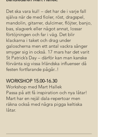
Det ska vara kul! – det har de i varje fall
själva när de med fioler, röst, dragspel,
mandolin, gitarrer, dulcimer, flöjter, banjo,
bas, slagverk eller något annat, lossar
förtöjningen och far i väg. Det blir
klackarna i taket och drag under
galoscherna men ett antal vackra sånger
smyger sig in också. 17 mars har det varit
St Patrick’s Day – därför kan man kanske
förvänta sig vissa Irländska influenser då
festen fortfarande pågår..!
WORKSHOP
15.00-16.30
Workshop med Mart Hallek
Passa på att få inspiration och nya låtar!
Mart har en rejäl dala-repertoar men
räkna också med några pigga keltiska
låtar.
Anmäl dig till workshopen här!