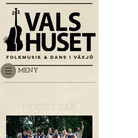
FOLKMUSIK & DANS I VÄXJÖ
MENY
HÖGT î TAK