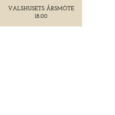
VALSHUSETS ÅRSMÖTE
18.00
Välkommen att delta i Valshusets
årsmöte 2025.
Alla som delar i årsmötet går
gratis in på kvällens konsert.
VERKSAMHETSBERÄTTELSE
RESULTATRAPPORT
BALANSRAPPORT
VERKSAMHETSPLAN