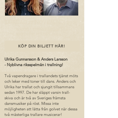
LÖRDAG 22 NOVEMBER 2025
VÄXJÖ | TEGNÉRSALEN I
KAROLINERHUSET | 19.00
KÖP DIN BILJETT HÄR!
Ulrika Gunnarsson & Anders Larsson
- Nyblivna riksspelmän i trallning!
Två vapendragare i trallandets tjänst möts
och leker med toner till dans. Anders och
Ulrika har trallat och sjungit tillsammans
sedan 1997. De har släppt varsin trall-
skiva och är två av Sveriges främsta
dansmusiker på röst. Missa inte
möjligheten att lätta från golvet när dessa
två mästerliga trallare musicerar!