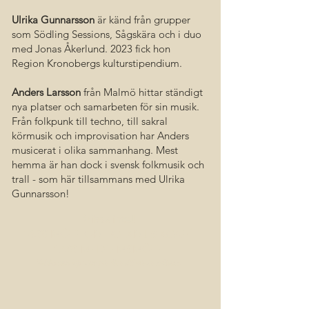
Ulrika Gunnarsson
är känd från grupper
som Södling Sessions, Sågskära och i duo
med Jonas Åkerlund. 2023 fick hon
Region Kronobergs kulturstipendium.
Anders Larsson
från Malmö hittar ständigt
nya platser och samarbeten för sin musik.
Från folkpunk till techno, till sakral
körmusik och improvisation har Anders
musicerat i olika sammanhang. Mest
hemma är han dock i svensk folkmusik och
trall - som här tillsammans med Ulrika
Gunnarsson!
Missa inte!
16.00 MÖTE OM FOLKMUSIKCAFÉ
17.00 MEDLEMSMÖTE
Valshuset bjuder på fika till båda möten.