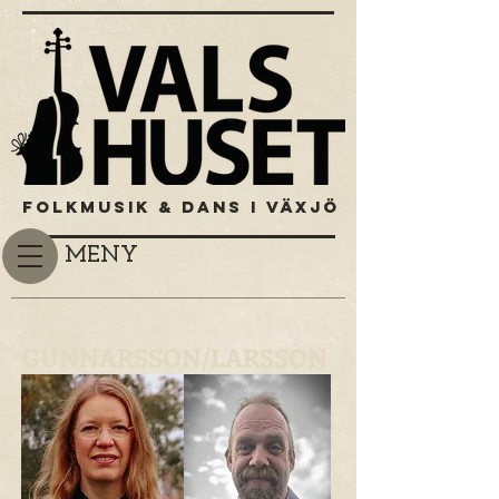
FOLKMUSIK & DANS I VÄXJÖ
MENY
GUNNARSSON/LARSSON