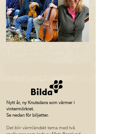
LÖRDAG 17 JANUARI 2026
VÄXJÖ | NYGATAN 6
Nytt år, ny Knutsdans som värmer i
vintermörkret.
Se nedan för biljetter.
Det blir värmländskt tema med två
spelkurser som leds av Mats Berglund