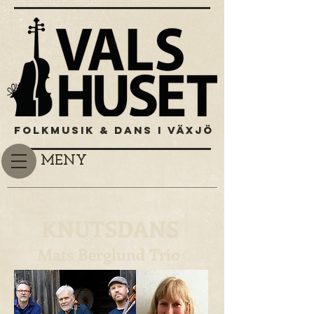
FOLKMUSIK & DANS I VÄXJÖ
MENY
KNUTSDANS
Mats Berglund Trio