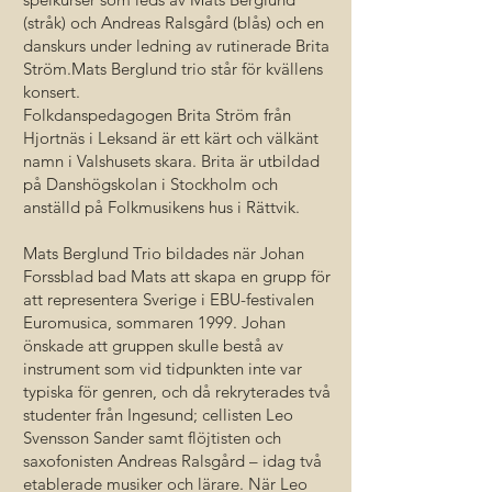
(stråk) och Andreas Ralsgård (blås) och en
danskurs under ledning av rutinerade Brita
Ström.Mats Berglund trio står för kvällens
konsert.
Folkdanspedagogen Brita Ström från
Hjortnäs i Leksand är ett kärt och välkänt
namn i Valshusets skara. Brita är utbildad
på Danshögskolan i Stockholm och
anställd på Folkmusikens hus i Rättvik.
Mats Berglund Trio bildades när Johan
Forssblad bad Mats att skapa en grupp för
att representera Sverige i EBU-festivalen
Euromusica, sommaren 1999. Johan
önskade att gruppen skulle bestå av
instrument som vid tidpunkten inte var
typiska för genren, och då rekryterades två
studenter från Ingesund; cellisten Leo
Svensson Sander samt flöjtisten och
saxofonisten Andreas Ralsgård – idag två
etablerade musiker och lärare. När Leo