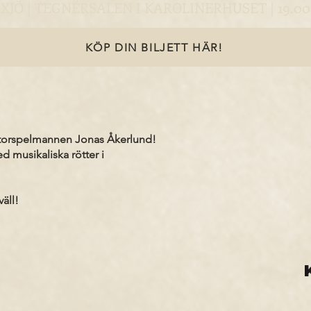
XJÖ | TEGNÉRSALEN I KAROLINERHUSET | 19.00
KÖP DIN BILJETT HÄR!
storspelmannen Jonas Åkerlund!
 musikaliska rötter i
äll!