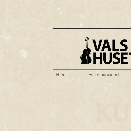
Hem
Folkmusikcaféet
KU