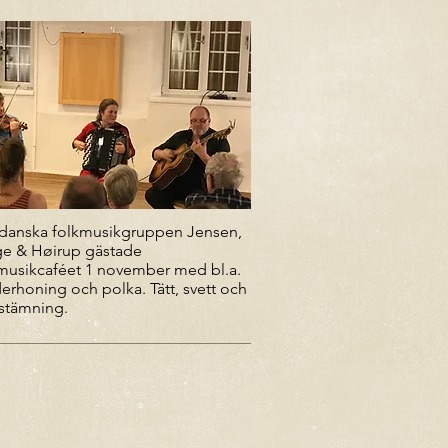
danska folkmusikgruppen Jensen,
e & Høirup gästade
musikcaféet 1 november med bl.a.
erhoning och polka. Tätt, svett och
stämning.