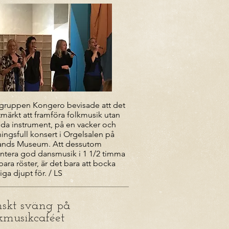
gruppen Kongero bevisade att det
tmärkt att framföra folkmusik utan
nda instrument, på en vacker och
ingsfull konsert i Orgelsalen på
ands Museum. Att dessutom
ntera god dansmusik i 1 1/2 timma
ara röster, är det bara att bocka
iga djupt för. / LS
skt sväng på
kmusikcaféet