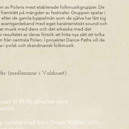
en av Polens mest etablerade folkmusikgrupper. De
 framträtt på mängder av festivaler. Gruppen spelar i
l efter de gamla byspelmän som de själva har lärt sig
ts avantgardeband med eget karakteristiskt sound och
ar musik med dans och det arkaiska med det
esultatet av deras försök att hitta nya sätt att tolka
 från centrala Polen. I projektet Dance Paths vill de
i polsk och skandinavisk folkmusik.
00kr (medlemmar i Valshuset)
sert kl 19.30, därefter dans
serten
ng i polska med Kate Graae Nielsen och