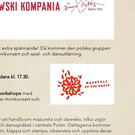
et extra spännande! Då kommer den polska gruppen
minikonsert och spel- och dansutlärning.
dans kl. 17.30.
lworkshops
med
er minikonsert och
tt handla om mazureks och obereks, vilka utgör
 och dansspråket i centrala Polen. Deltagarna kommer
em, klappa och stampa, observera och uppleva deras