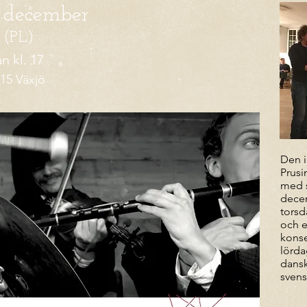
i december
 (PL)
n kl. 17
15 Växjö
Den i
Prusi
med 
dece
torsd
och e
konse
lörda
dansk
svens