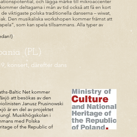
sationspotential, och lägga märke till mikroaccenter
ommer deltagarna i mån av tid också att få en kort
a de viktigaste polska traditionella danserna – wiwat,
iak. Den musikaliska workshopen kommer främst att
apela”, som kan spela tillsammans. Alla typer av
edan!)
pania (PL)
9, konsert, därefter dans
aths-Baltic Net kommer
Växjö att besökas av den
violinisten Janusz Prusinowski
jö är en del av projektet
Kungl. Musikhögskolan i
sammans med Polska
ritage of the Republic of