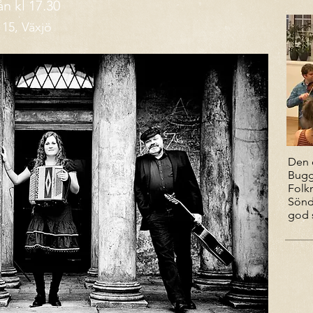
n kl 17.30
 15, Växjö
Den 
Bugg
Folk
Sönd
god 