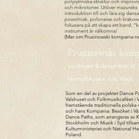
polyrytmiska struktur och improvi
och mikrotoner. Utöver mazureks k
introduktion till och lära sig dans
powolniak, polonaise och krakow
fokusera på att skapa ett band, ”k
instrument är välkomna!
(Mer om Prusinowski kompania n
Prusinowski kom
Lördagen 8 december, kl 1
Norrtullskolans aula, Växjö
Som en del av projektet Dance P
Valshuset och Folkmusikcaféet i 
framstående traditionella polska 
och hans Kompania. Besöket i Väx
Dance Paths, som arrangeras av 
Stockholm och Musik i Syd till
Kulturministeriet och National He
Poland.