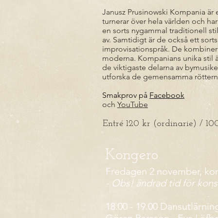
Janusz Prusinowski Kompania är 
turnerar över hela världen och har
en sorts nygammal traditionell sti
av. Samtidigt är de också ett sor
improvisationspråk. De kombiner
moderna. Kompanians unika stil är r
de viktigaste delarna av bymusiken
utforska de gemensamma rötterna 
Smakprov på
Facebook
och
YouTube
Entré 120 kr (ordinarie) / 1
Kongero
Fredagen 2 november, kon
- Obs! ändrad tid för kon
18.00 - 19.00 Dansutlärni