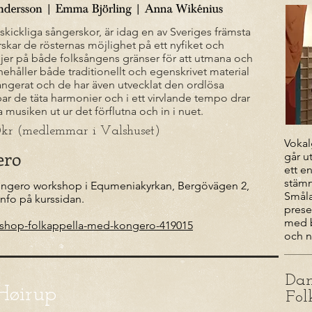
kickliga sånger­skor, är idag en av Sveriges främsta
skar de rösternas möjlighet på ett nyfiket och
njer på både folksångens gränser för att utmana och
ehåller både traditionellt och egenskrivet material
angerat och de har även utvecklat den ordlösa
ar de täta harmonier och i ett virvlande tempo drar
musiken ut ur det förflutna och in i nuet.
00kr (medlemmar i Valshuset)
Vokal
ero
går u
ett e
stämn
ongero workshop i Equmeniakyrkan, Bergövägen 2,
Smål
 info på kurssidan.
prese
med b
orkshop-folkappella-med-kongero-419015
och n
Dan
Høirup
Fol