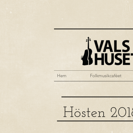
Hem
Folkmusikcaféet
Hösten 201