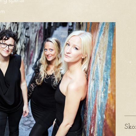
rg spelar
um
Skö