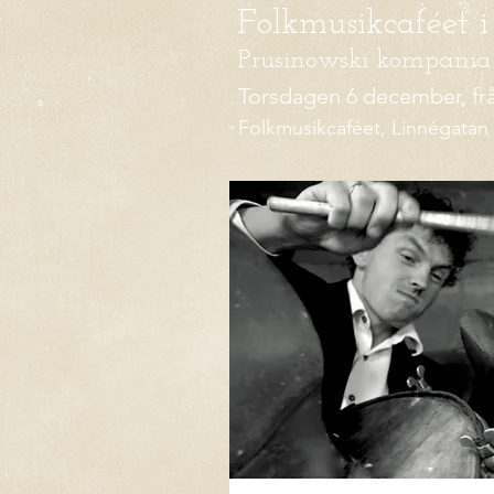
Folkmusikcaféet 
Prusinowski kompania
Torsdagen 6 december, frå
Folkmusikcaféet, Linnégatan 