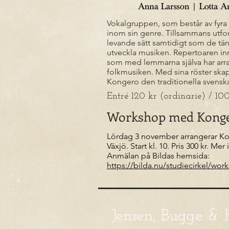
Vokalgruppen, som består av fyra s
inom sin genre. Tillsammans utfor
levande sätt samtidigt som de tä
utveckla musiken. Repertoaren inn
som med­ lemmarna själva har arr
folkmusiken. Med sina röster skap
Kongero den traditionella svenska 
Entré 120 kr (ordinarie) / 1
Workshop med Kong
Lördag 3 november arrangerar K
Växjö. Start kl. 10. Pris 300 kr. Mer
Anmälan på Bildas hemsida:
https://bilda.nu/studiecirkel/w
Jensen, Bugge & 