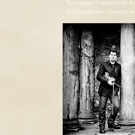
Torsdagen 1 november, frå
Folkmusikcaféet, Linnégatan