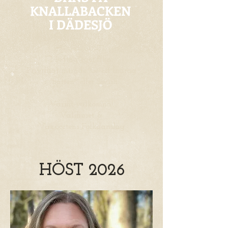
KNALLABACKEN
I DÄDESJÖ
16 AUGUSTI
30 AUGUSTI
Medtag eget fika.
Frivilligt inträde. Ge ett bidrag
i "hatten" eller Swish.
Varmt välkomna!
Valshuset &
Växjöortens Folkdanslag
HÖST 2026