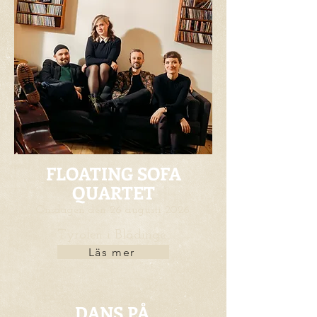
FLOATING SOFA
QUARTET
Onsdagen den 26 augusti 2026
Tyrolen i Blädinge
Läs mer
DANS PÅ